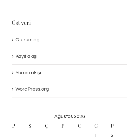
Üst veri
Oturum aç
Kayıt akışı
Yorum akışı
WordPress.org
Ağustos 2026
P
S
Ç
P
C
C
P
1
2