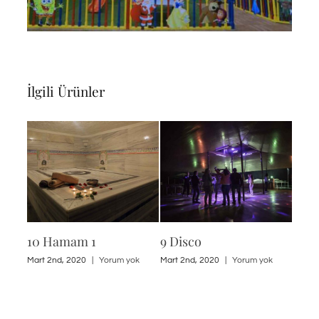
İlgili Ürünler
10 Hamam 1
9 Disco
8 An
ok
Mart 2nd, 2020
|
Yorum yok
Mart 2nd, 2020
|
Yorum yok
Mart 2