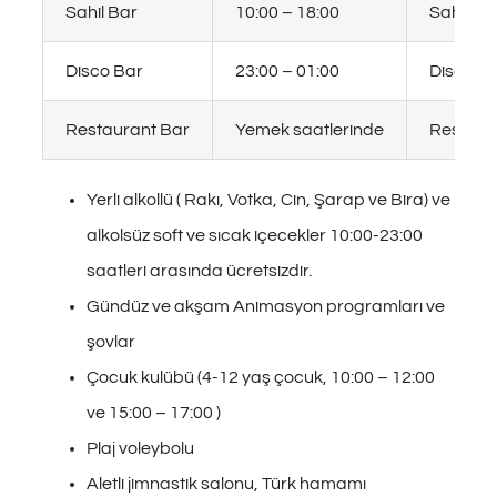
Sahil Bar
10:00 – 18:00
Sahil Ba
Disco Bar
23:00 – 01:00
Disco B
Restaurant Bar
Yemek saatlerinde
Restaur
Yerli alkollü ( Rakı, Votka, Cin, Şarap ve Bira) ve
alkolsüz soft ve sıcak içecekler 10:00-23:00
saatleri arasında ücretsizdir.
Gündüz ve akşam Animasyon programları ve
şovlar
Çocuk kulübü (4-12 yaş çocuk, 10:00 – 12:00
ve 15:00 – 17:00 )
Plaj voleybolu
Aletli jimnastik salonu, Türk hamamı