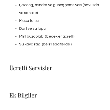
Şezlong, minder ve güneş şemsiyesi (havuzda
ve sahilde)
Masa tenisi
Dart ve su topu
Mini buzdolabı (içecekler ücretli)
Su kaydırağı (belirli saatlerde )
Ücretli Servisler
Ek Bilgiler