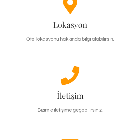
Otel Lokasyonu
Alanya / Antalya
Lokasyon
HEMEN ARA
Otel lokasyonu hakkında bilgi alabilirsin.
Hemen Ara
0 242 565 0365
İletişim
HEMEN ARA
Bizimle iletişime geçebilirsiniz.