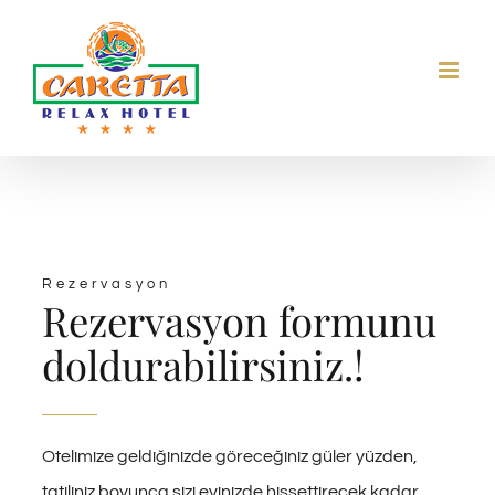
Skip
to
content
Rezervasyon
Rezervasyon formunu
doldurabilirsiniz.!
Otelimize geldiğinizde göreceğiniz güler yüzden,
tatiliniz boyunca sizi evinizde hissettirecek kadar