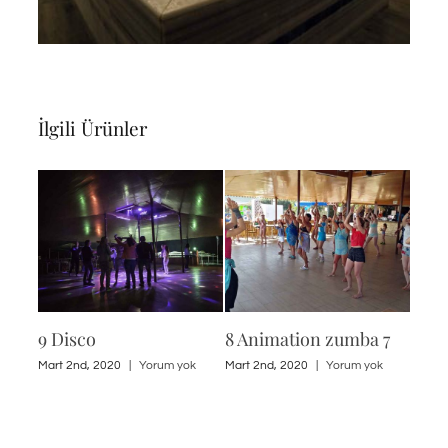
İlgili Ürünler
9 Disco
8 Animation zumba 7
8 An
ok
Mart 2nd, 2020
|
Yorum yok
Mart 2nd, 2020
|
Yorum yok
Mart 2