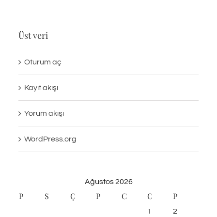
Üst veri
Oturum aç
Kayıt akışı
Yorum akışı
WordPress.org
Ağustos 2026
P
S
Ç
P
C
C
P
1
2