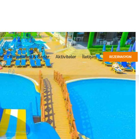
ar
Restaurant & Barlar
Aktiviteler
İletişim
REZERVASYON