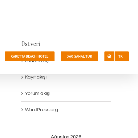
Üst veri
CARETTA BEACH HOTEL
360 SANAL TUR
TR
Oturum aç
Kayıt akışı
Yorum akışı
WordPress.org
Ağustos 2026