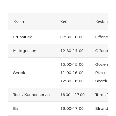
Essen
Zeit
Restaurant
Frühstück
07: 30-10: 00
Offenes Bu
Mittagessen
12: 30-14: 00
Offenes Bu
10: 00-15: 00
Gozleme – 
Snack
11: 00-16: 00
Pizza – St
12: 30-16: 00
Snack-Serv
Tee- / Kuchenservic
16:00 – 17:00
Teras Rest
Eis
16: 00-17: 00
Strandbar